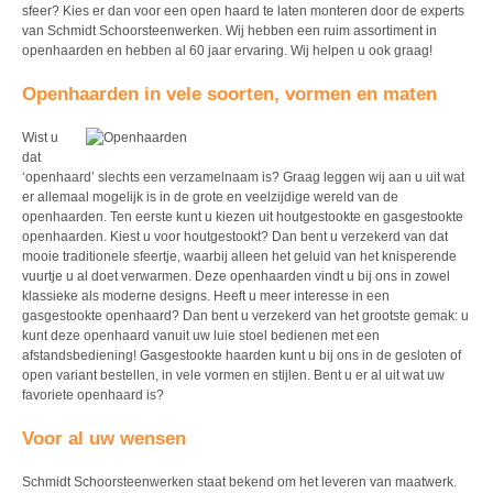
sfeer? Kies er dan voor een open haard te laten monteren door de experts
van Schmidt Schoorsteenwerken. Wij hebben een ruim assortiment in
openhaarden en hebben al 60 jaar ervaring. Wij helpen u ook graag!
Openhaarden in vele soorten, vormen en maten
Wist u
dat
‘openhaard’ slechts een verzamelnaam is? Graag leggen wij aan u uit wat
er allemaal mogelijk is in de grote en veelzijdige wereld van de
openhaarden. Ten eerste kunt u kiezen uit houtgestookte en gasgestookte
openhaarden. Kiest u voor houtgestookt? Dan bent u verzekerd van dat
mooie traditionele sfeertje, waarbij alleen het geluid van het knisperende
vuurtje u al doet verwarmen. Deze openhaarden vindt u bij ons in zowel
klassieke als moderne designs. Heeft u meer interesse in een
gasgestookte openhaard? Dan bent u verzekerd van het grootste gemak: u
kunt deze openhaard vanuit uw luie stoel bedienen met een
afstandsbediening! Gasgestookte haarden kunt u bij ons in de gesloten of
open variant bestellen, in vele vormen en stijlen. Bent u er al uit wat uw
favoriete openhaard is?
Voor al uw wensen
Schmidt Schoorsteenwerken staat bekend om het leveren van maatwerk.