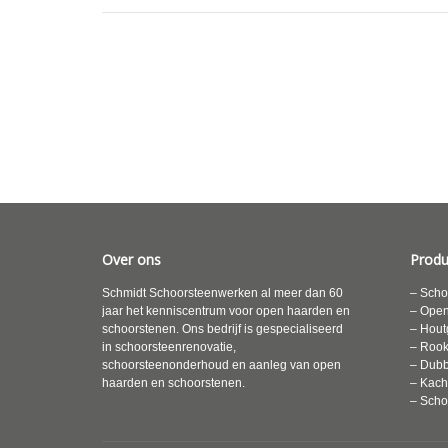
Over ons
Produ
Schmidt Schoorsteenwerken al meer dan 60
– Scho
jaar het kenniscentrum voor open haarden en
– Ope
schoorstenen. Ons bedrijf is gespecialiseerd
– Hout
in schoorsteenrenovatie,
– Roo
schoorsteenonderhoud en aanleg van open
– Dubb
haarden en schoorstenen.
– Kach
– Scho