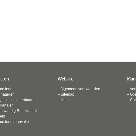
cten
Website
Klan
orstenen
– Algemene voorwaarden
– Ver
nhaarden
– Sitemap
– Ope
gestookte openhaard
– Home
– Con
kkanalen
elwandig Rookkanaal
els
orsteen renovatie