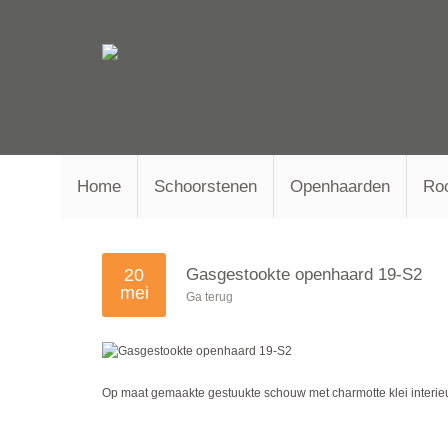
Home
Schoorstenen
Openhaarden
Ro
20
Gasgestookte openhaard 19-S2
mei
Ga terug
Op maat gemaakte gestuukte schouw met charmotte klei interie