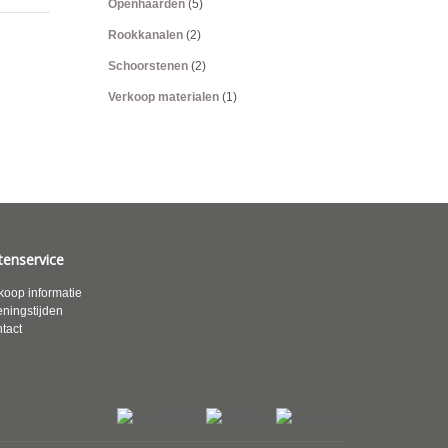
Openhaarden
(5)
Rookkanalen
(2)
Schoorstenen
(2)
Verkoop materialen
(1)
tenservice
koop informatie
ningstijden
tact