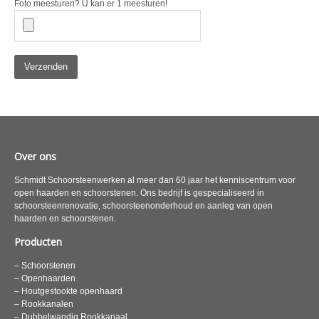
Foto meesturen? U kan er 1 meesturen!
Over ons
Schmidt Schoorsteenwerken al meer dan 60 jaar het kenniscentrum voor
open haarden en schoorstenen. Ons bedrijf is gespecialiseerd in
schoorsteenrenovatie, schoorsteenonderhoud en aanleg van open
haarden en schoorstenen.
Producten
– Schoorstenen
– Openhaarden
– Houtgestookte openhaard
– Rookkanalen
– Dubbelwandig Rookkanaal