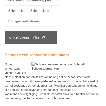
Overzet-schoorsteenkappen
Schipholkap – Schipholklep
Rookgasventilatoren
→
vrijblijvende offerte?
Schoorsteen renovatie binnenkant
Oude
schoorstenen
verkeren vaak in
slechte staat en daarom is het van belang dat de schoorsteen wordt
gerenoveerd voordat u een gashaard, open haard of houtkachel aansluit
op het bestaande schoorsteenkanaal. Mocht er een schoorsteenlekkage
zijn dan kan er rookoverlast optreden met een risico op
koolmonoxidevergiftiging. Schmidt Schoorsteenwerken heeft meer dan 60
jaar ervaring met het renoveren van schoorstenen.