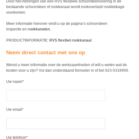
Door het inbrengen van een RVS flexibele schoorsteenvoering in de
bestaande schoorsteen of rookkanaal wordt rookoverlast/ rooklekkage
voorkomen.
Meer informatie hierover vindt u op de pagina’s schoorsteen
inspectie en
rookkanalen
.
PRODUCTINFORMATIE
:
RVS flexibel rookkanaal
Neem direct contact met ons op
Wenst u meer informatie over de werkzaamheden of wilt u weten wat de
kosten voor u zijn? Vul dan onderstaand formulier in of bel
023-5316950
.
Uw naam*
Uw email*
Uw telefoon*