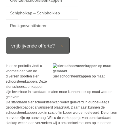
Overzet-schoorsteenkappen
Schipholkap – Schipholklep
Rookgasventilatoren
→
vrijblijvende offerte?
In onze portfolio vindt u
voorbeelden van de
diversen soorten sier
Sier schoorsteenkappen op maat
schoorsteenkappen, Deze
sier schoorsteenkappen
zijn leverbaar in standaard maten maar kunnen ook op maat worden
geleverd.
De standaard sier schoorsteenkap wordt geleverd in dubbel-laags
gepoedercoat gegalvaniseerd plaatstaal. Daarnaast kunnen de
schoorsteenkappen ook in r.v.s. of in koper worden geleverd. De prijzen
hiervoor zijn op aanvraag. Wilt u de verkoopprijs van een standaard
sierkap weten dan verzoeken wij u om contact met ons op te nemen.