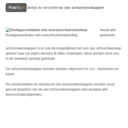
»
Foto’s
Bekijk de verschillende
sier schoorsteenkappen
.
Naast alle
Rookgasventilator met overzetschoorsteenkap
getoonde
schoorsteenkappen is er ook de mogelijkheid om een sier schoorsteenkap
geheel naar uw eigen wensen te laten ontwerpen, deze worden door ons
in de smederij opmaat gemaakt.
De schoorsteenkappen kunnen worden uitgevoerd in r.v.s., aluminium en
koper.
De roestvrijstalen en aluminium sier schoorsteenkappen worden zwart
gecoat daardoor zijn de sier schoorsteenkappen dan bestand alle
weersomstandigheden.