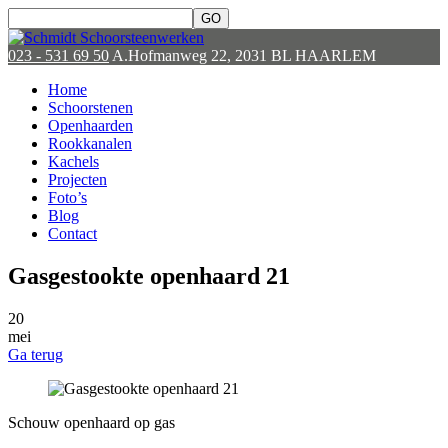
023 - 531 69 50
A.Hofmanweg 22, 2031 BL HAARLEM
Home
Schoorstenen
Openhaarden
Rookkanalen
Kachels
Projecten
Foto’s
Blog
Contact
Gasgestookte openhaard 21
20
mei
Ga terug
Schouw openhaard op gas