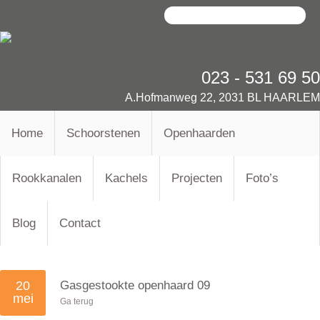
023 - 531 69 50
A.Hofmanweg 22, 2031 BL HAARLEM
Home
Schoorstenen
Openhaarden
Rookkanalen
Kachels
Projecten
Foto’s
Blog
Contact
20
Gasgestookte openhaard 09
mei
Ga terug