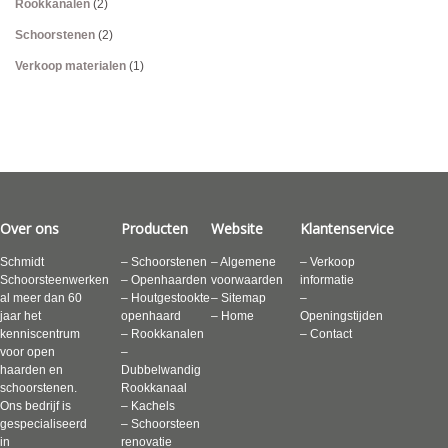
Rookkanalen
(2)
Schoorstenen
(2)
Verkoop materialen
(1)
Over ons
Producten
Website
Klantenservice
Schmidt
– Schoorstenen
– Algemene
– Verkoop
Schoorsteenwerken
– Openhaarden
voorwaarden
informatie
al meer dan 60
– Houtgestookte
– Sitemap
–
jaar het
openhaard
– Home
Openingstijden
kenniscentrum
– Rookkanalen
– Contact
voor open
–
haarden en
Dubbelwandig
schoorstenen.
Rookkanaal
Ons bedrijf is
– Kachels
gespecialiseerd
– Schoorsteen
in
renovatie