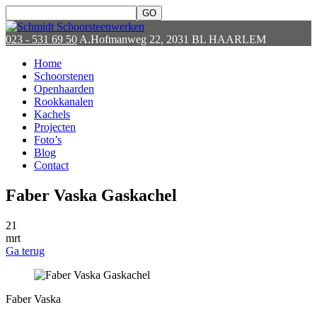
023 - 531 69 50
A.Hofmanweg 22, 2031 BL HAARLEM
Home
Schoorstenen
Openhaarden
Rookkanalen
Kachels
Projecten
Foto’s
Blog
Contact
Faber Vaska Gaskachel
21
mrt
Ga terug
Faber Vaska