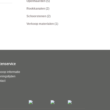
Openhaarden
(5)
Rookkanalen
(2)
Schoorstenen
(2)
Verkoop materialen
(1)
tenservice
koop informatie
ningstijden
tact