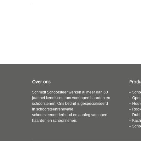
Over ons
Produ
Schmidt Schoorsteenwerken al meer dan 60
– Scho
jaar het kenniscentrum voor open haarden en
– Ope
schoorstenen. Ons bedrijf is gespecialiseerd
– Hout
in schoorsteenrenovatie,
– Roo
schoorsteenonderhoud en aanleg van open
– Dubb
haarden en schoorstenen.
– Kach
– Scho