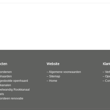
cten
Website
Klan
orstenen
– Algemene voorwaarden
– Ver
nhaarden
– Sitemap
– Ope
gestookte openhaard
– Home
– Con
kkanalen
elwandig Rookkanaal
els
orsteen renovatie