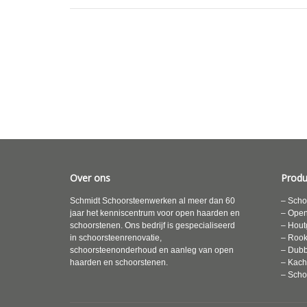
Over ons
Produ
Schmidt Schoorsteenwerken al meer dan 60
– Scho
jaar het kenniscentrum voor open haarden en
– Ope
schoorstenen. Ons bedrijf is gespecialiseerd
– Hout
in schoorsteenrenovatie,
– Roo
schoorsteenonderhoud en aanleg van open
– Dubb
haarden en schoorstenen.
– Kach
– Scho