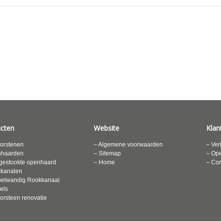
cten
Website
Klan
orstenen
– Algemene voorwaarden
– Ver
nhaarden
– Sitemap
– Ope
gestookte openhaard
– Home
– Con
kkanalen
elwandig Rookkanaal
els
orsteen renovatie