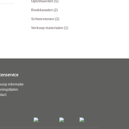
Openhaarden
(5)
Rookkanalen
(2)
Schoorstenen
(2)
Verkoop materialen
(1)
tenservice
koop informatie
ningstijden
tact