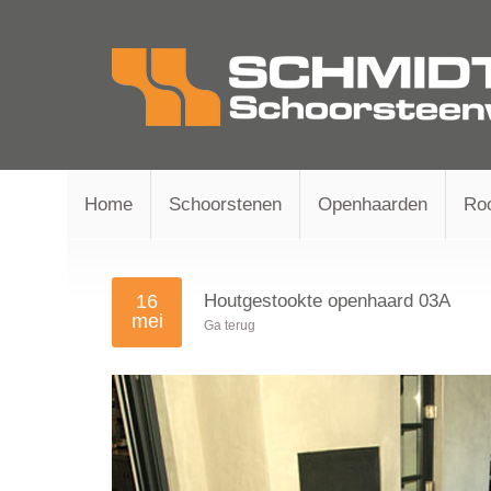
Home
Schoorstenen
Openhaarden
Ro
16
Houtgestookte openhaard 03A
mei
Ga terug