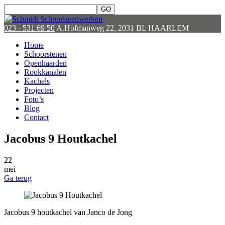
023 - 531 69 50
A.Hofmanweg 22, 2031 BL HAARLEM
Home
Schoorstenen
Openhaarden
Rookkanalen
Kachels
Projecten
Foto’s
Blog
Contact
Jacobus 9 Houtkachel
22
mei
Ga terug
Jacobus 9 houtkachel van Janco de Jong