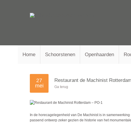
Home
Schoorstenen
Openhaarden
Ro
27
Restaurant de Machinist Rotterda
mei
Ga terug
In de horecagelegenheid van De Machinist is in samenwerking 
passend ontwerp zeker gezien de historie van het monumenta