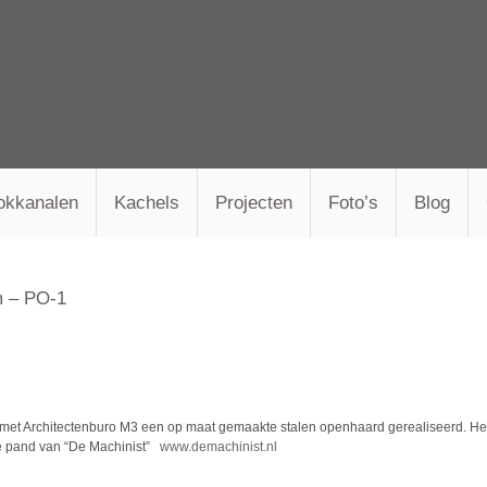
okkanalen
Kachels
Projecten
Foto’s
Blog
m – PO-1
met Architectenburo M3 een op maat gemaakte stalen openhaard gerealiseerd. Het
le pand van “De Machinist”
www.demachinist.nl