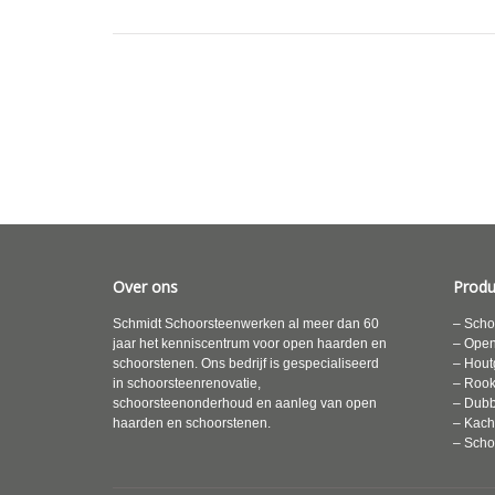
Over ons
Produ
Schmidt Schoorsteenwerken al meer dan 60
– Scho
jaar het kenniscentrum voor open haarden en
– Ope
schoorstenen. Ons bedrijf is gespecialiseerd
– Hout
in schoorsteenrenovatie,
– Roo
schoorsteenonderhoud en aanleg van open
– Dubb
haarden en schoorstenen.
– Kach
– Scho