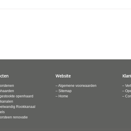
cten
Website
Klan
orstenen
– Algemene voorwaarden
– Ver
nhaarden
– Sitemap
– Ope
gestookte openhaard
– Home
– Con
kkanalen
elwandig Rookkanaal
els
orsteen renovatie