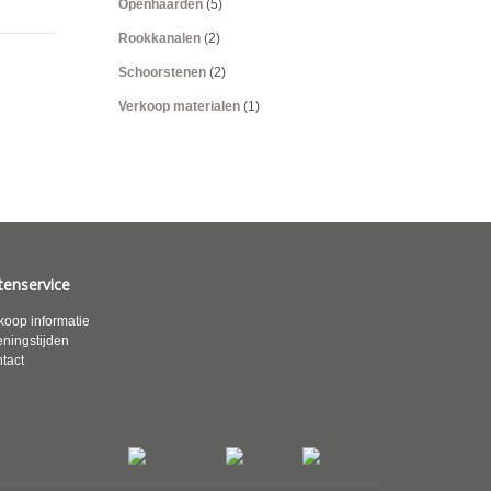
Openhaarden
(5)
Rookkanalen
(2)
Schoorstenen
(2)
Verkoop materialen
(1)
tenservice
koop informatie
ningstijden
tact