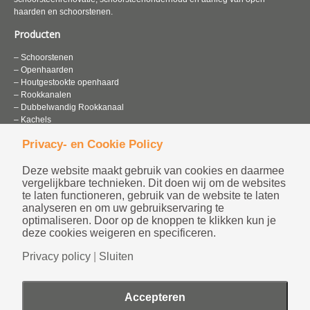
haarden en schoorstenen.
Producten
– Schoorstenen
– Openhaarden
– Houtgestookte openhaard
– Rookkanalen
– Dubbelwandig Rookkanaal
– Kachels
– Schoorsteen renovatie
Privacy- en Cookie Policy
Website
Deze website maakt gebruik van cookies en daarmee
– Algemene voorwaarden
vergelijkbare technieken. Dit doen wij om de websites
– Sitemap
te laten functioneren, gebruik van de website te laten
– Home
analyseren en om uw gebruikservaring te
optimaliseren. Door op de knoppen te klikken kun je
Klantenservice
deze cookies weigeren en specificeren.
– Verkoop informatie
Privacy policy
|
Sluiten
– Openingstijden
– Contact
Accepteren