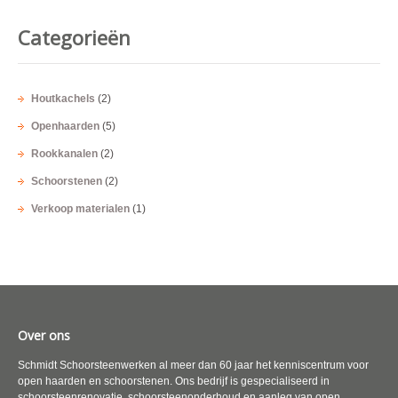
Categorieën
Houtkachels
(2)
Openhaarden
(5)
Rookkanalen
(2)
Schoorstenen
(2)
Verkoop materialen
(1)
Over ons
Schmidt Schoorsteenwerken al meer dan 60 jaar het kenniscentrum voor
open haarden en schoorstenen. Ons bedrijf is gespecialiseerd in
schoorsteenrenovatie, schoorsteenonderhoud en aanleg van open