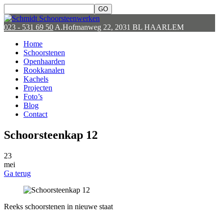
023 - 531 69 50
A.Hofmanweg 22, 2031 BL HAARLEM
Home
Schoorstenen
Openhaarden
Rookkanalen
Kachels
Projecten
Foto’s
Blog
Contact
Schoorsteenkap 12
23
mei
Ga terug
Reeks schoorstenen in nieuwe staat