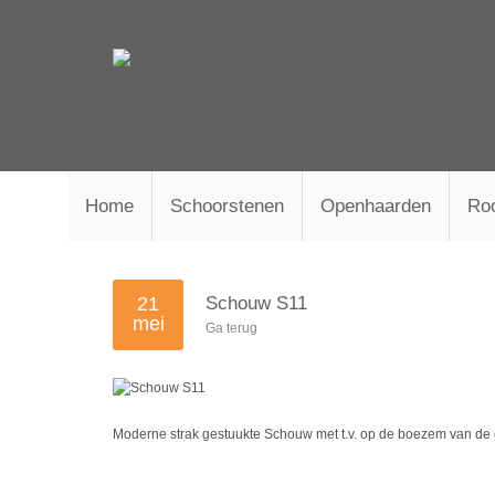
Home
Schoorstenen
Openhaarden
Ro
21
Schouw S11
mei
Ga terug
Moderne strak gestuukte Schouw met t.v. op de boezem van d