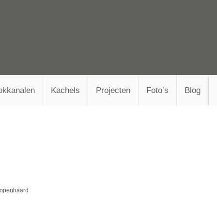
okkanalen
Kachels
Projecten
Foto’s
Blog
e openhaard