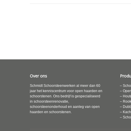
Over ons
Produ
Schmidt Schoorsteenwerken al meer dan 60
– Scho
jaar het kenniscentrum voor open haarden en
– Ope
schoorstenen. Ons bedrijf is gespecialiseerd
– Hout
in schoorsteenrenovatie,
– Roo
schoorsteenonderhoud en aanleg van open
– Dubb
haarden en schoorstenen.
– Kach
– Scho