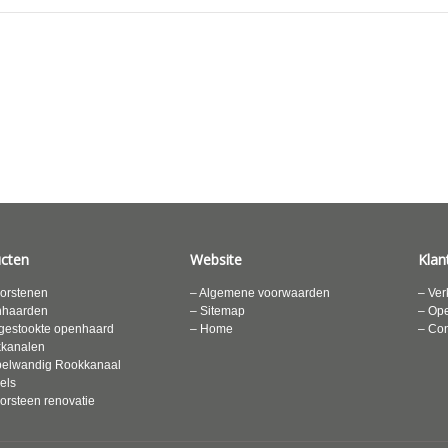
cten
Website
Klan
orstenen
– Algemene voorwaarden
– Ver
nhaarden
– Sitemap
– Ope
gestookte openhaard
– Home
– Con
kkanalen
elwandig Rookkanaal
els
orsteen renovatie