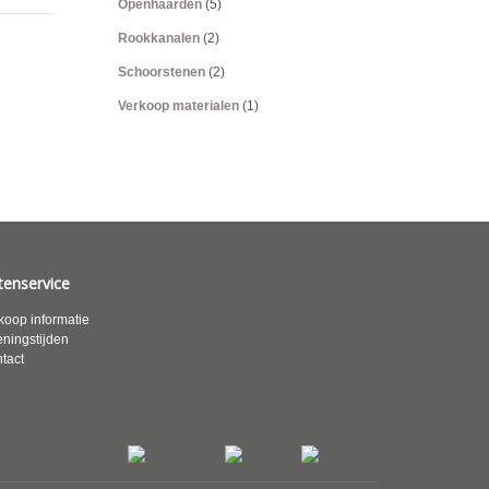
Openhaarden
(5)
Rookkanalen
(2)
Schoorstenen
(2)
Verkoop materialen
(1)
tenservice
koop informatie
ningstijden
tact