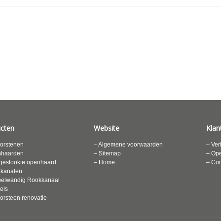
cten
Website
Klan
orstenen
– Algemene voorwaarden
– Ver
nhaarden
– Sitemap
– Ope
gestookte openhaard
– Home
– Con
kkanalen
elwandig Rookkanaal
els
orsteen renovatie