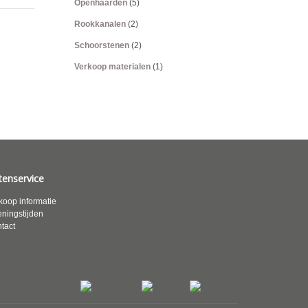
Openhaarden
(5)
Rookkanalen
(2)
Schoorstenen
(2)
Verkoop materialen
(1)
tenservice
koop informatie
ningstijden
tact