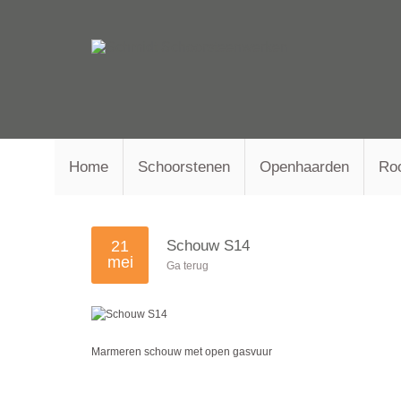
Home
Schoorstenen
Openhaarden
Ro
21
Schouw S14
mei
Ga terug
Marmeren schouw met open gasvuur