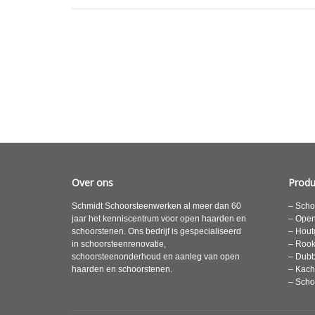
Over ons
Produ
Schmidt Schoorsteenwerken al meer dan 60
– Scho
jaar het kenniscentrum voor open haarden en
– Ope
schoorstenen. Ons bedrijf is gespecialiseerd
– Hout
in schoorsteenrenovatie,
– Roo
schoorsteenonderhoud en aanleg van open
– Dubb
haarden en schoorstenen.
– Kach
– Scho