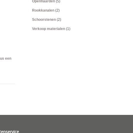
Openhaarden
(5)
Rookkanalen
(2)
Schoorstenen
(2)
Verkoop materialen
(1)
dus een
tenservice