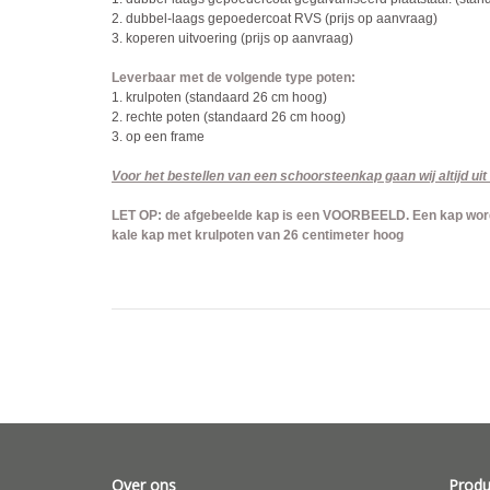
2. dubbel-laags gepoedercoat RVS (prijs op aanvraag)
3. koperen uitvoering (prijs op aanvraag)
Leverbaar met de volgende type poten:
1. krulpoten (standaard 26 cm hoog)
2. rechte poten (standaard 26 cm hoog)
3. op een frame
Voor het bestellen van een schoorsteenkap gaan wij altijd u
LET OP: de afgebeelde kap is een VOORBEELD. Een kap word
kale kap met krulpoten van 26 centimeter hoog
Over ons
Produ