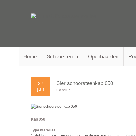
Home
Schoorstenen
Openhaarden
Ro
27
Sier schoorsteenkap 050
jun
Ga terug
Kap 050
Type materiaal:
1. dubbel-laags gepoedercoat gegalvaniseerd plaatstaal. (stan