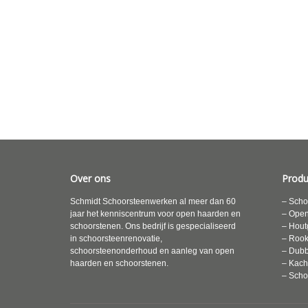
Over ons
Produ
Schmidt Schoorsteenwerken al meer dan 60
– Scho
jaar het kenniscentrum voor open haarden en
– Ope
schoorstenen. Ons bedrijf is gespecialiseerd
– Hout
in schoorsteenrenovatie,
– Roo
schoorsteenonderhoud en aanleg van open
– Dubb
haarden en schoorstenen.
– Kach
– Scho