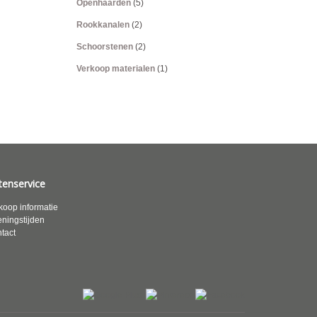
Openhaarden
(5)
Rookkanalen
(2)
Schoorstenen
(2)
Verkoop materialen
(1)
tenservice
koop informatie
ningstijden
tact