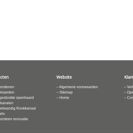
cten
Website
Klan
orstenen
– Algemene voorwaarden
– Ver
nhaarden
– Sitemap
– Ope
gestookte openhaard
– Home
– Con
kkanalen
elwandig Rookkanaal
els
orsteen renovatie