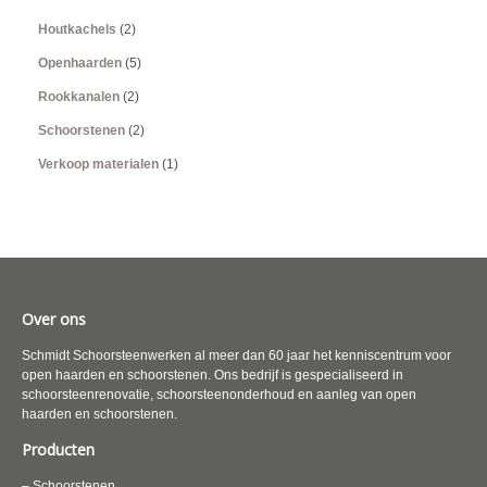
Houtkachels
(2)
Openhaarden
(5)
Rookkanalen
(2)
Schoorstenen
(2)
Verkoop materialen
(1)
Over ons
Schmidt Schoorsteenwerken al meer dan 60 jaar het kenniscentrum voor
open haarden en schoorstenen. Ons bedrijf is gespecialiseerd in
schoorsteenrenovatie, schoorsteenonderhoud en aanleg van open
haarden en schoorstenen.
Producten
– Schoorstenen