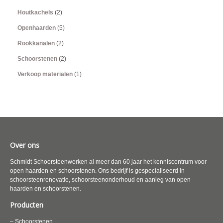
Houtkachels
(2)
Openhaarden
(5)
Rookkanalen
(2)
Schoorstenen
(2)
Verkoop materialen
(1)
Over ons
Schmidt Schoorsteenwerken al meer dan 60 jaar het kenniscentrum voor
open haarden en schoorstenen. Ons bedrijf is gespecialiseerd in
schoorsteenrenovatie, schoorsteenonderhoud en aanleg van open
haarden en schoorstenen.
Producten
– Schoorstenen