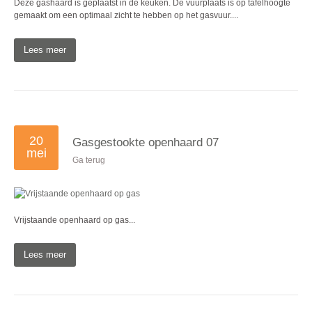
Deze gashaard is geplaatst in de keuken. De vuurplaats is op tafelhoogte
gemaakt om een optimaal zicht te hebben op het gasvuur....
Lees meer
20
Gasgestookte openhaard 07
mei
Ga terug
Vrijstaande openhaard op gas...
Lees meer