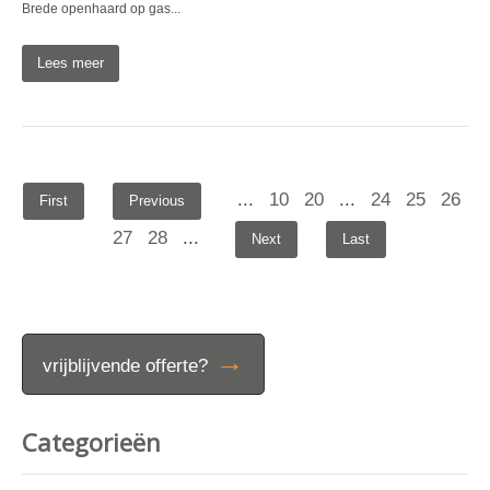
Brede openhaard op gas...
Lees meer
...
10
20
...
24
25
26
First
Previous
27
28
...
Next
Last
→
vrijblijvende offerte?
Categorieën