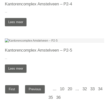
Kantorencomplex Amstelveen – P2-4
...
Lees meer
Kantorencomplex Amstelveen – P2-5
...
Lees meer
...
10
20
...
32
33
34
First
Previous
35
36